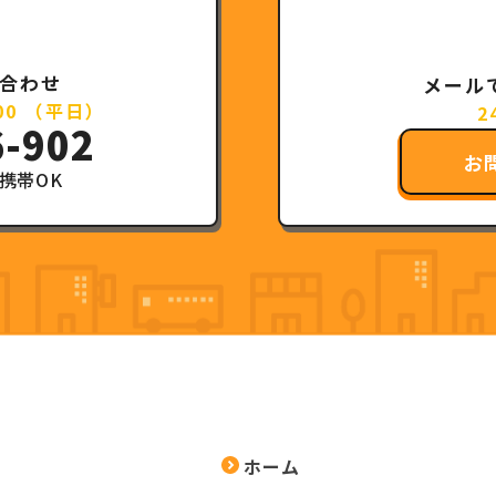
合わせ
メール
:00 （平日）
2
6-902
お
携帯OK
ホーム