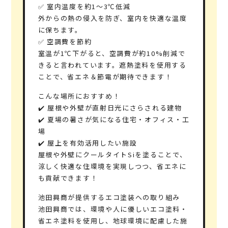
✅ 室内温度を約1～3℃低減
外からの熱の侵入を防ぎ、室内を快適な温度
に保ちます。
✅ 空調費を節約
室温が1℃下がると、空調費が約10%削減で
きると言われています。遮熱塗料を使用する
ことで、省エネ＆節電が期待できます！
こんな場所におすすめ！
✔️ 屋根や外壁が直射日光にさらされる建物
✔️ 夏場の暑さが気になる住宅・オフィス・工
場
✔️ 屋上を有効活用したい施設
屋根や外壁にクールタイトSiを塗ることで、
涼しく快適な住環境を実現しつつ、省エネに
も貢献できます！
池田興商が提供するエコ塗装への取り組み
池田興商では、環境や人に優しいエコ塗料・
省エネ塗料を使用し、地球環境に配慮した施