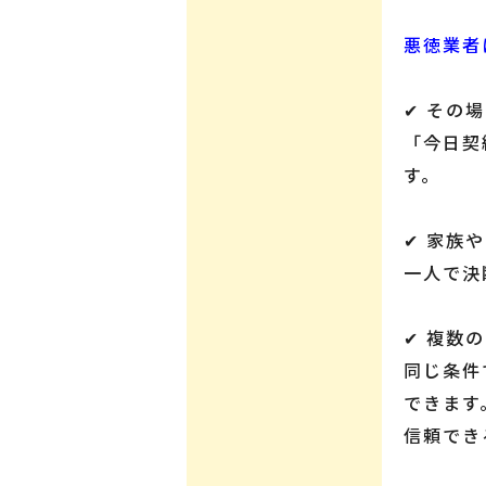
悪徳業者
✔ その
「今日契
す。
✔ 家族
一人で決
✔ 複数
同じ条件
できます
信頼でき