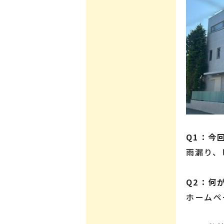
Q1：今
雨漏り、
Q2：何
ホームペ