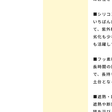
■シリコ
いちばん
て、紫外
劣化も少
も活躍し
■フッ素
長時間の
で、長持
土台とな
■遮熱・
遮熱や断
陽を浴び