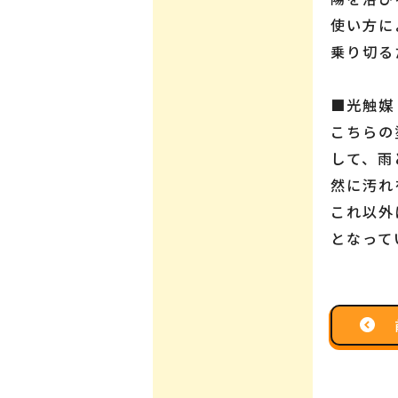
使い方に
乗り切る
■光触媒
こちらの
して、雨
然に汚れ
これ以外
となって