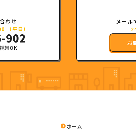
合わせ
メール
:00 （平日）
2
6-902
お
携帯OK
ホーム