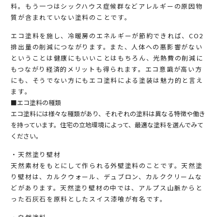
料。もう一つはシックハウス症候群などアレルギーの原因物
質が含まれていない塗料のことです。
エコ塗料を施し、冷暖房のエネルギーが節約できれば、CO2
排出量の削減につながります。また、人体への悪影響がない
ということは健康にもいいことはもちろん、光熱費の削減に
もつながり経済的メリットも得られます。エコ意識が高い方
にも、そうでない方にもエコ塗料による塗装は魅力的と言え
ます。
■エコ塗料の種類
エコ塗料には様々な種類があり、それぞれの塗料は異なる特徴や働き
を持っています。住宅の立地環境によって、最適な塗料を選んでみて
ください。
・天然塗り壁材
天然素材をもとにして作られる外壁塗料のことです。天然塗
り壁材は、カルクウォール、デュブロン、カルククリームな
どがあります。天然塗り壁材の中では、アルプス山脈からと
った石灰石を原料としたスイス漆喰が有名です。