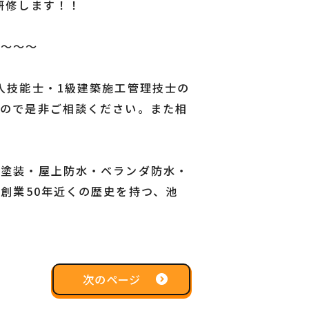
研修します！！
～～～～
入技能士・1級建築施工管理技士の
すので是非ご相談ください。また相
根塗装・屋上防水・ベランダ防水・
で
創業50年
近くの歴史を持つ、池
次のページ