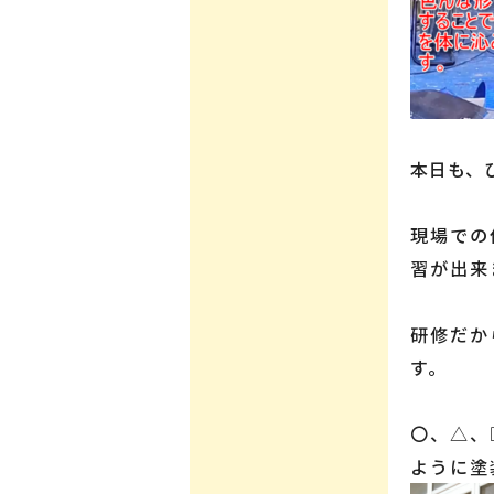
本日も、
現場での
習が出来
研修だか
す。
〇、△、
ように塗