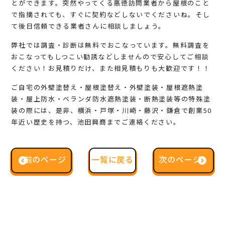
とができます。突然やってくる悪徳訪問業者から屋根のこと
で指摘されても、すぐに契約などしないでくださいね。そし
て後日信頼できる業者さんに相談しましょう。
弊社では
調査・診断は無料
でおこなっています。無料調査を
おこなってもしつこい勧誘などしませんので安心してご相談
ください！
お見積りだけ、また相見積もりも大歓迎
です！！
ご自宅の外壁塗替え・屋根塗替え・外壁塗装・屋根遮熱塗
装・屋上防水・ベランダ防水遮熱塗装・断熱塗装等の特殊塗
装の際には、是非、横浜・戸塚・川崎・藤沢・鎌倉で
創業50
年
近い歴史を持つ、
池田興商
までご連絡ください。
前のページ
一覧に戻る
次のページ
一覧に戻る