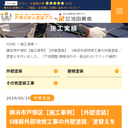
口コミ・お客様の声
(4.8)
無料お見積もり、ご相談、お気軽にお問い合わせください！
創業1971年、横浜・戸塚の外壁塗装・屋根塗装
戸塚の安心塗装プロ
施工実績
HOME
施工実績
横浜市戸塚区【施工事例】【外壁塗装】 S様邸外部改修工事の外壁塗装／
塗替えを行いました。（下地調整/模様合わせ・肌合わせ/クラック補修）
外壁塗装
屋根塗装
その他塗装工事
2020/05/23
外壁塗装
横浜市戸塚区【施工事例】【外壁塗装】
S様邸外部改修工事の外壁塗装／塗替えを