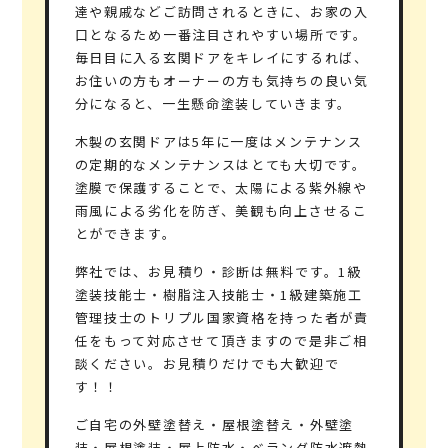
達や親戚などご訪問されるときに、お家の入
口となるため一番注目されやすい場所です。
毎日目に入る玄関ドアをキレイにするれば、
お住いの方もオーナーの方も気持ちの良い気
分になると、一生懸命塗装していきます。
木製の玄関ドアは
5年
に一度はメンテナンス
の定期的なメンテナンスはとても大切です。
塗膜で保護することで、太陽による紫外線や
雨風による劣化を防ぎ、美観も向上させるこ
とができます。
弊社では、お見積り・診断は無料です。1級
塗装技能士・樹脂注入技能士・1級建築施工
管理技士の
トリプル国家資格
を持った者が責
任をもって対応させて頂きますので是非ご相
談ください。お見積りだけでも大歓迎で
す！！
ご自宅の外壁塗替え・屋根塗替え・外壁塗
装・屋根塗装・屋上防水・ベランダ防水遮熱