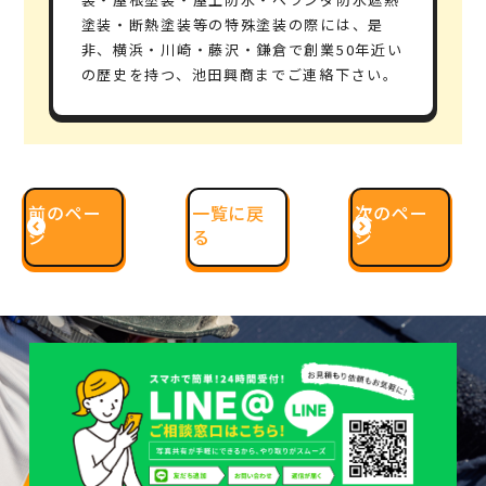
塗装・断熱塗装等の特殊塗装の際には、是
非、横浜・川崎・藤沢・鎌倉で
創業50年
近い
の歴史を持つ、池田興商までご連絡下さい。
前のペー
一覧に戻
次のペー
ジ
る
ジ