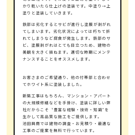
かり乾いたら仕上げの塗装です。中塗り→上
塗りと塗装していきます。
鉄部は劣化するとサビが進行し塗膜が剥がれ
てしまいます。劣化状況によっては朽ちて折
れてしまうなど腐食が発生します。鉄部のサ
ビ、塗膜剥がれはとても目立つため、建物の
美観を大きく損ねます。適切な時期にメンテ
ナンスすることをオススメします。
お客さまのご希望通り、他の付帯部と合わせ
てホワイト系に塗装しました。
新築工事はもちろん、マンション・アパート
の大規模修繕などを手掛け、塗装に詳しい弊
社だからこそ〝豊富な経験・技術・知識″を
生かして高品質な施工をご提供します。
池田興商では建物の調査・お見積り・最適な
工事のご提案を無料で行っています。