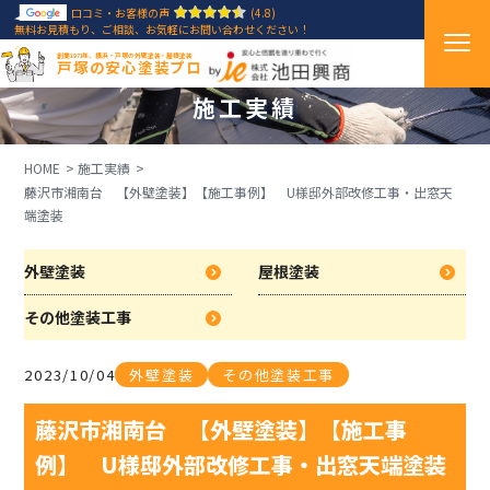
口コミ・お客様の声
(4.8)
無料お見積もり、ご相談、お気軽にお問い合わせください！
創業1971年、横浜・戸塚の外壁塗装・屋根塗装
戸塚の安心塗装プロ
施工実績
HOME
施工実績
藤沢市湘南台 【外壁塗装】【施工事例】 U様邸外部改修工事・出窓天
端塗装
外壁塗装
屋根塗装
その他塗装工事
2023/10/04
外壁塗装
その他塗装工事
藤沢市湘南台 【外壁塗装】【施工事
例】 U様邸外部改修工事・出窓天端塗装