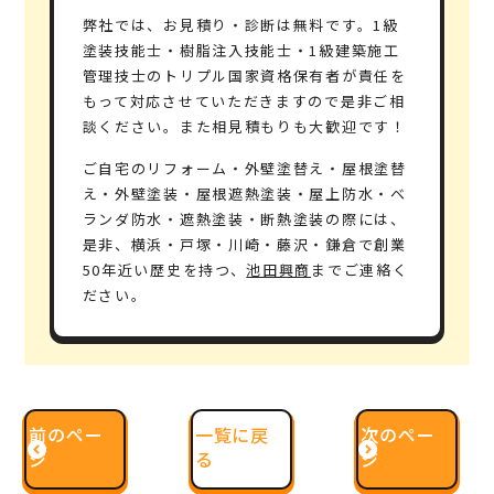
弊社では、お見積り・診断は無料です。1級
塗装技能士・樹脂注入技能士・1級建築施工
管理技士のトリプル
国家資格保有者
が責任を
もって対応させていただきますので是非ご相
談ください。また
相見積もりも大歓迎
です！
ご自宅のリフォーム・外壁塗替え・屋根塗替
え・外壁塗装・屋根遮熱塗装・屋上防水・ベ
ランダ防水・遮熱塗装・断熱塗装の際には、
是非、横浜・戸塚・川崎・藤沢・鎌倉で
創業
50年
近い歴史を持つ、
池田興商
までご連絡く
ださい。
前のペー
一覧に戻
次のペー
ジ
る
ジ