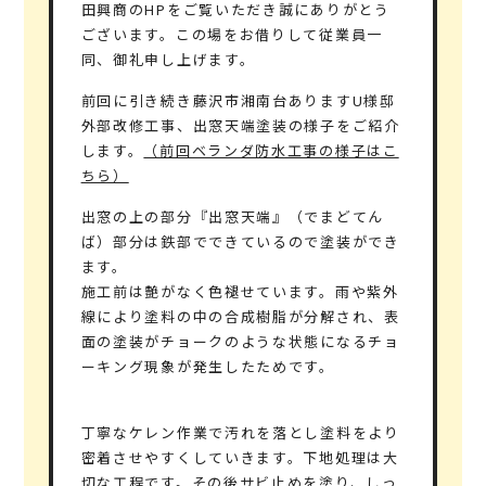
田興商のHPをご覧いただき誠にありがとう
ございます。この場をお借りして従業員一
同、御礼申し上げます。
前回に引き続き藤沢市湘南台ありますU様邸
外部改修工事、出窓天端塗装の様子をご紹介
します。
（前回ベランダ防水工事の様子はこ
ちら）
出窓の上の部分『出窓天端』（でまどてん
ば）部分は鉄部でできているので塗装ができ
ます。
施工前は艶がなく色褪せています。雨や紫外
線により塗料の中の合成樹脂が分解され、表
面の塗装がチョークのような状態になるチョ
ーキング現象が発生したためです。
丁寧なケレン作業で汚れを落とし塗料をより
密着させやすくしていきます。下地処理は大
切な工程です。その後サビ止めを塗り、しっ