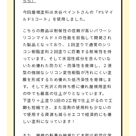
ちら）
今回屋根塗料は水谷ペイントさんの「PSマイ
ルドSコート」を使用しました。
こちらの商品は耐候性の信頼が高いパワーシ
リコンマイルドⅡの性能を目指して開発され
た製品となっており、１回塗りで通常のシリ
コン樹脂塗料２回塗りに匹敵する耐候性を持
っています。そして水溶性成分を含んでいな
いため優れた防カビ・防藻性を発揮し、２液
型の強固なシリコン変性樹脂が汚れにくい塗
膜を形成するため優れた低汚染性を発揮しま
す。そして光沢と肉持ち感に優れ屋根用塗料
の中でも最高の仕上がりとなっています。
下塗り＋上塗り1回の2工程で仕上がるので工
期も短縮でき、また溶剤の使用料も少ないの
で使用する資源も減らせエコで経済的にも優
しい塗料になっています！
また、屋根の軒裏や破風など木部は和信化学