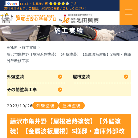
口コミ・お客様の声
(4.8)
無料お見積もり、ご相談、お気軽にお問い合わせください！
創業1971年、横浜・戸塚の外壁塗装・屋根塗装
戸塚の安心塗装プロ
施工実績
HOME
施工実績
藤沢市亀井野【屋根遮熱塗装】【外壁塗装】【金属波板屋根】S様邸・倉庫
外部改修工事
外壁塗装
屋根塗装
その他塗装工事
2023/10/26
外壁塗装
屋根塗装
藤沢市亀井野【屋根遮熱塗装】【外壁塗
装】【金属波板屋根】S様邸・倉庫外部改