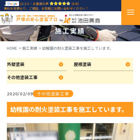
口コミ・お客様の声
(4.8)
無料お見積もり、ご相談、お気軽にお問い合わせください！
創業1971年、横浜・戸塚の外壁塗装・屋根塗装
戸塚の安心塗装プロ
施工実績
HOME
施工実績
幼稚園の耐火塗装工事を施工しています。
外壁塗装
屋根塗装
その他塗装工事
2020/02/09
その他塗装工事
幼稚園の耐火塗装工事を施工しています。