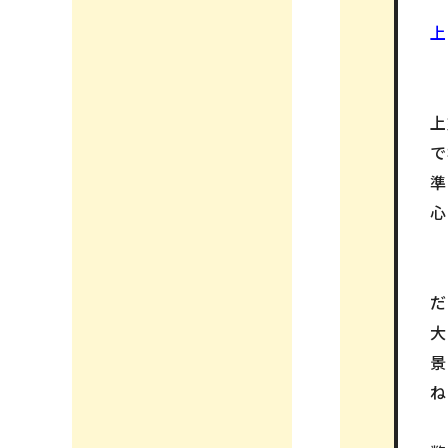
上
で
準
心
だ
景