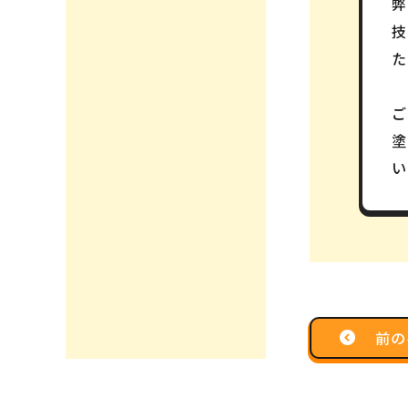
弊
塗
い
前の