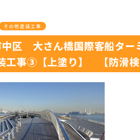
その他塗装工事
市中区 大さん橋国際客船ター
塗装工事③【上塗り】 【防滑