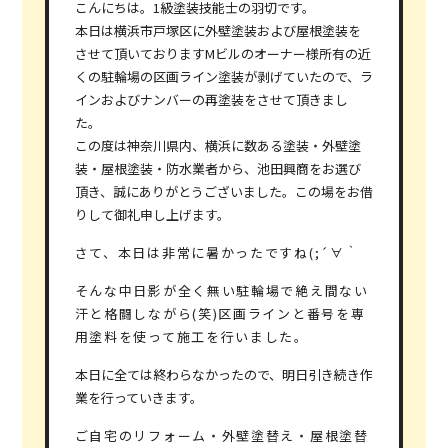
こんにちは。1級塗装技能士の羽切です。
本日は横浜市戸塚区に外壁塗装および屋根塗装を
させて頂いておりますMビルのオーナー様所有の近
くの駐輪場の区画ライン塗装が剥げていたので、ラ
インおよびナンバーの再塗装をさせて頂きまし
た。
この度は神奈川県内、横浜に数ある塗装・外壁塗
装・屋根塗装・防水業者から、池田興商をお選び
頂き、誠にありがとうございました。この場をお借
りして御礼申し上げます。
さて、本日は非常に暑かったですね(;´∀｀
そんな中日影が全く無い駐輪場で絶え間ない
汗と格闘しながら(笑)区画ラインと番号を専
用塗料を使って施工を行いました。
本日に全ては終わらなかったので、明日引き続き作
業を行っていきます。
ご自宅のリフォーム・外壁塗替え・屋根塗替