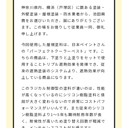
神奈川県内、横浜（戸塚区）に数ある塗装・
外壁塗装・屋根塗装・防水業者から、池田興
商をお選びいただき、誠にありがとうござい
ます。この場をお借りして従業員一同、御礼
申し上げます。
今回使用した屋根塗料は、
日本ペイントさん
の「パーフェクトクーラーベスト」
です。こ
ちらの商品は、
下塗りと上塗りをセットで使
用することトリプル遮熱効果を発揮
でき、従
来の遮熱塗装のシステムより、遮熱効果が向
上している商品になります。
このラジカル制御型の塗料が凄いのは、性能
が高くなっているのにシリコン樹脂塗料と値
段が大きく変わらないので非常にコストパフ
ォーマンスがいいんです。
また従来のシリコ
ン樹脂塗料より1～5年も期待耐用年数が長
く、耐候性が高いため塗り替え回数が軽減で
き、メンテナンスコストがお得です‼