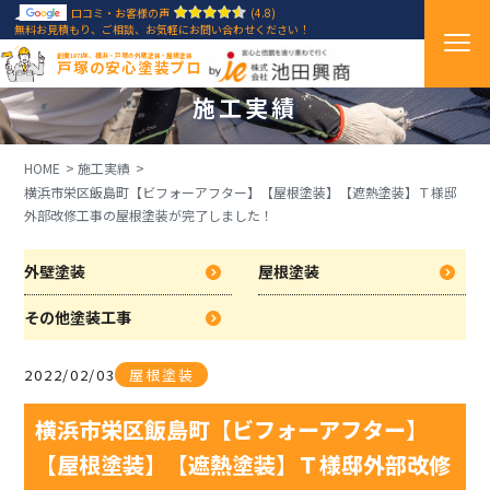
口コミ・お客様の声
(4.8)
無料お見積もり、ご相談、お気軽にお問い合わせください！
創業1971年、横浜・戸塚の外壁塗装・屋根塗装
戸塚の安心塗装プロ
施工実績
HOME
施工実績
横浜市栄区飯島町【ビフォーアフター】【屋根塗装】【遮熱塗装】Ｔ様邸
外部改修工事の屋根塗装が完了しました！
外壁塗装
屋根塗装
その他塗装工事
2022/02/03
屋根塗装
横浜市栄区飯島町【ビフォーアフター】
【屋根塗装】【遮熱塗装】Ｔ様邸外部改修