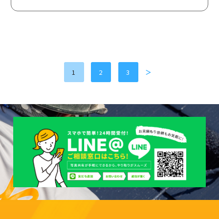
1
2
3
＞