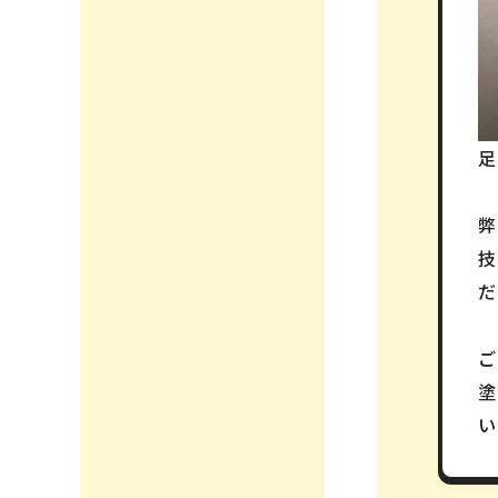
弊
塗
い