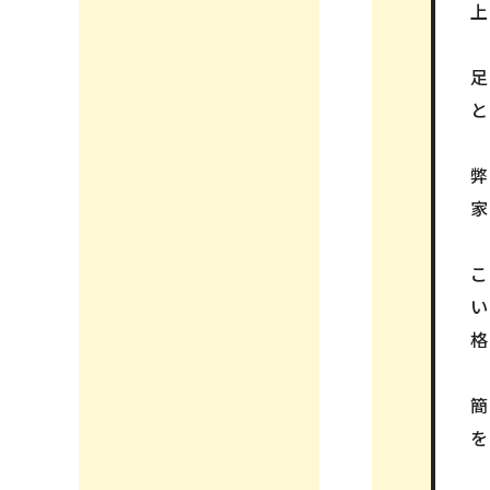
上
と
弊
家
格
を