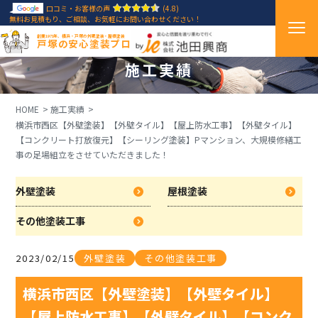
口コミ・お客様の声
(4.8)
無料お見積もり、ご相談、お気軽にお問い合わせください！
創業1971年、横浜・戸塚の外壁塗装・屋根塗装
戸塚の安心塗装プロ
施工実績
HOME
施工実績
横浜市西区【外壁塗装】【外壁タイル】【屋上防水工事】【外壁タイル】
【コンクリート打放復元】【シーリング塗装】Pマンション、大規模修繕工
事の足場組立をさせていただきました！
外壁塗装
屋根塗装
その他塗装工事
2023/02/15
外壁塗装
その他塗装工事
横浜市西区【外壁塗装】【外壁タイル】
【屋上防水工事】【外壁タイル】【コンク