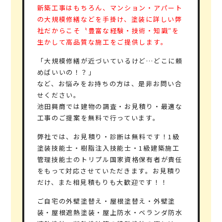
新築工事はもちろん、マンション・アパート
の大規模修繕などを手掛け、塗装に詳しい弊
社だからこそ〝豊富な経験・技術・知識″を
生かして高品質な施工をご提供します。
「大規模修繕が近づいているけど…どこに頼
めばいいの！？」
など、お悩みをお持ちの方は、是非お問い合
せください。
池田興商では建物の調査・お見積り・最適な
工事のご提案を無料で行っています。
弊社では、
お見積り・診断は無料
です！
1級
塗装技能士・樹脂注入技能士・1級建築施工
管理技能士のトリプル国家資格保有者
が責任
をもって対応させていただきます。お見積り
だけ、また相見積もりも大歓迎です！！
ご自宅の外壁塗替え・屋根塗替え・外壁塗
装・屋根遮熱塗装・屋上防水・ベランダ防水