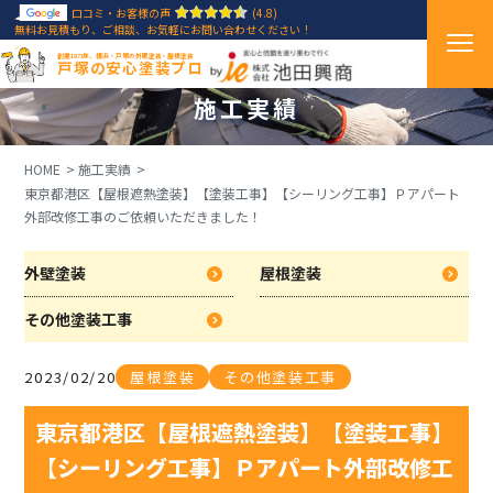
口コミ・お客様の声
(4.8)
無料お見積もり、ご相談、お気軽にお問い合わせください！
創業1971年、横浜・戸塚の外壁塗装・屋根塗装
戸塚の安心塗装プロ
施工実績
HOME
施工実績
東京都港区【屋根遮熱塗装】【塗装工事】【シーリング工事】Ｐアパート
外部改修工事のご依頼いただきました！
外壁塗装
屋根塗装
その他塗装工事
2023/02/20
屋根塗装
その他塗装工事
東京都港区【屋根遮熱塗装】【塗装工事】
【シーリング工事】Ｐアパート外部改修工