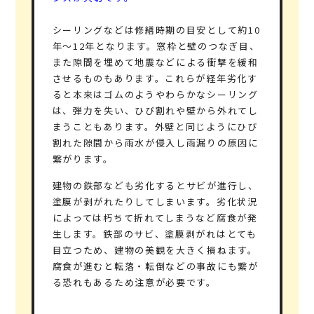
シーリングなどは修繕時期の目安として約10
年～12年となります。窓枠と壁のつなぎ目、
また隙間を埋めて地震などによる衝撃を緩和
させるものもあります。これらが経年劣化す
ると本来はゴムのようやわらかなシーリング
は、弾力を失い、ひび割れや壁から外れてし
まうこともあります。外壁と同じようにひび
割れた隙間から雨水が侵入し雨漏りの原因に
繋がります。
建物の鉄部なども劣化するとサビが進行し、
塗膜が剥がれたりしてしまいます。劣化状況
によっては朽ちて折れてしまうなど腐食が発
生します。鉄部のサビ、塗膜剥がれはとても
目立つため、建物の美観を大きく損ねます。
腐食が進むと転落・転倒などの事故にも繋が
る恐れもあるため注意が必要です。