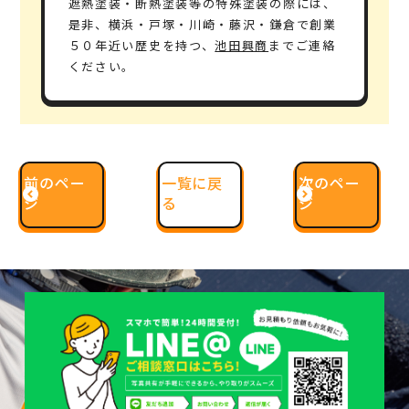
遮熱塗装・断熱塗装等の特殊塗装の際には、
是非、横浜・戸塚・川崎・藤沢・鎌倉で
創業
５０年
近い歴史を持つ、
池田興商
までご連絡
ください。
前のペー
一覧に戻
次のペー
ジ
る
ジ