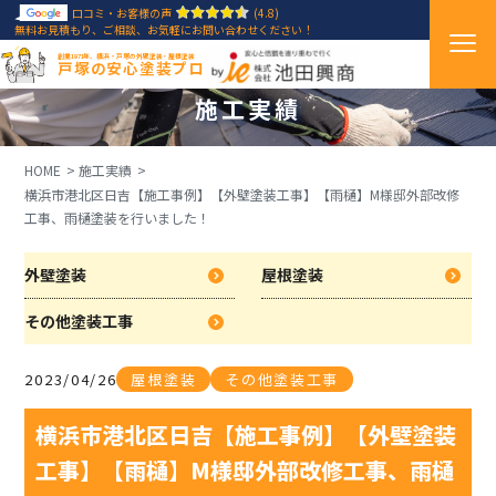
口コミ・お客様の声
(4.8)
無料お見積もり、ご相談、お気軽にお問い合わせください！
創業1971年、横浜・戸塚の外壁塗装・屋根塗装
戸塚の安心塗装プロ
施工実績
HOME
施工実績
横浜市港北区日吉【施工事例】【外壁塗装工事】【雨樋】M様邸外部改修
工事、雨樋塗装を行いました！
外壁塗装
屋根塗装
その他塗装工事
2023/04/26
屋根塗装
その他塗装工事
横浜市港北区日吉【施工事例】【外壁塗装
工事】【雨樋】M様邸外部改修工事、雨樋