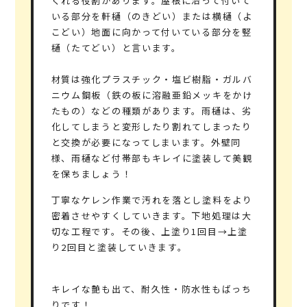
くれる役割があります。屋根に沿って付いて
いる部分を軒樋（のきどい）または横樋（よ
こどい）地面に向かって付いている部分を竪
樋（たてどい）と言います。
材質は強化プラスチック・塩ビ樹脂・ガルバ
ニウム鋼板（鉄の板に溶融亜鉛メッキをかけ
たもの）などの種類があります。雨樋は、劣
化してしまうと変形したり割れてしまったり
と交換が必要になってしまいます。外壁同
様、雨樋など付帯部もキレイに塗装して美観
を保ちましょう！
丁寧なケレン作業で汚れを落とし塗料をより
密着させやすくしていきます。下地処理は大
切な工程です。その後、上塗り1回目→上塗
り2回目と塗装していきます。
キレイな艶も出て、耐久性・防水性もばっち
りです！