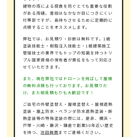
建物の雨による腐食を防ぐとても重要な役割
がある雨樋。普段はなかなか目につきにくい
付帯部ですが、長持ちさせるために定期的に
点検することをオススメします。
弊社では、お見積り・診断は無料です。
1級
塗装技能士・樹脂注入技能士・1級建築施工
管理技士
の業界でもトップの知識を持つトリ
プル国家資格の保有者が責任をもって対応さ
せていただきます。
また、現在弊社ではドローンを飛ばして屋根
の無料点検も行っております。お見積りだ
け、また相見積もりも大歓迎です！
ご自宅の外壁塗替え・屋根塗替え・屋根遮熱
塗装・屋上防水・ベランダ防水遮熱塗装・断
熱塗装等の特殊塗装の際には、是非、横浜・
戸塚・川崎・藤沢・鎌倉で
創業50年
近い歴史
を持つ、
池田興商
までご連絡ください。