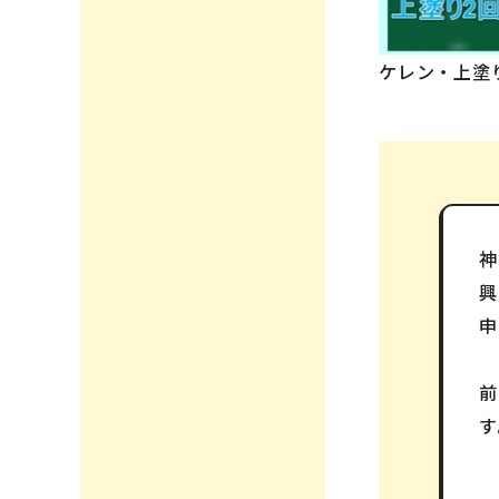
ケレン・上塗
神
興
申