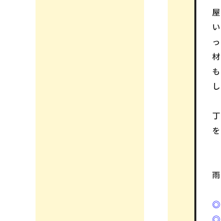
っ
も
し
丁
を