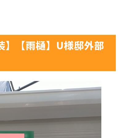
装】【雨樋】U様邸外部