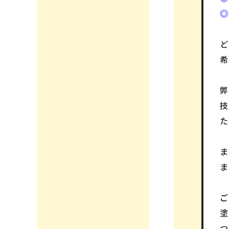
希
弊
た
ま
つ