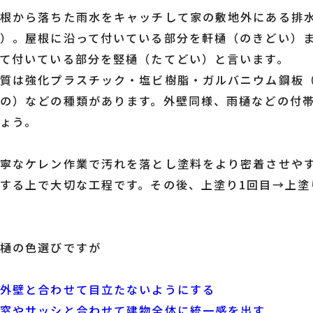
屋根から落ちた雨水をキャッチして家の敷地外にある排
い）。屋根に沿って付いている部分を軒樋（のきどい）
て付いている部分を竪樋（たてどい）と言います。
材質は強化プラスチック・塩ビ樹脂・ガルバニウム鋼板
の）などの種類があります。外壁同様、雨樋などの付
ょう。
寧なケレン作業で汚れを落とし塗料をより密着させや
する上で大切な工程です。その後、上塗り1回目→上塗
雨樋の色選びですが
◎外壁と合わせて目立たないようにする
◎窓やサッシと合わせて建物全体に統一感を出す