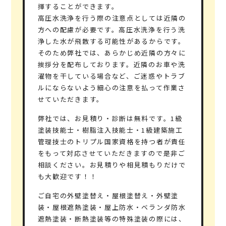
揮することができます。
高圧水洗浄を行う際の注意点としては近隣の
方への配慮が必要です。高圧水洗浄を行う洗
浄した水が飛散する可能性があるからです。
そのため弊社では、あらかじめ近隣の方々に
挨拶分を配布しております。近隣のお車や洗
濯物を干している場合など、ご迷惑やトラブ
ルにならないよう細心の注意を払って作業さ
せていただきます。
弊社では、
お見積り・診断は無料
です。1級
塗装技能士・樹脂注入技能士・1級建築施工
管理技士の
トリプル国家資格を持つ者が責任
をもって対応
させていただきますので是非ご
相談ください。お見積りや相見積もりだけで
も大歓迎です！！
ご自宅の外壁塗替え・屋根塗替え・外壁塗
装・屋根遮熱塗装・屋上防水・ベランダ防水
遮熱塗装・断熱塗装等の特殊塗装の際には、