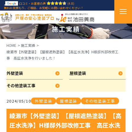
口コミ・お客様の声
(4.8)
無料お見積もり、ご相談、お気軽にお問い合わせください！
創業1971年、横浜・戸塚の外壁塗装・屋根塗装
戸塚の安心塗装プロ
施工実績
HOME
施工実績
綾瀬市【外壁塗装】【屋根遮熱塗装】【高圧水洗浄】H様邸外部改修工
事 高圧水洗浄を行いました！
外壁塗装
屋根塗装
その他塗装工事
2024/05/10
外壁塗装
屋根塗装
その他塗装工事
綾瀬市【外壁塗装】【屋根遮熱塗装】【高
圧水洗浄】H様邸外部改修工事 高圧水洗