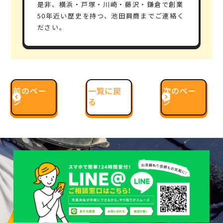
是非、横浜・戸塚・川崎・藤沢・鎌倉で創業
50年近い歴史を持つ、
池田興商
までご連絡く
ださい。
前のペー
一覧に戻
次のペー
ジ
る
ジ