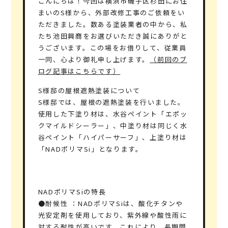
こんにちは！今回は横浜市磯子区杉田にお住
まいのS様から、外部改修工事のご依頼をい
ただきました。数ある塗装業者の中から、私
たち池田興商をお選びいただき誠にありがと
うございます。この場をお借りして、従業員
一同、心より御礼申し上げます。
（前回のブ
ログ記事はこちらです）
S様邸の屋根遮熱塗装について
S様邸では、屋根の遮熱塗装を行いました。
使用した下塗り材は、水谷ペイント「エポッ
クマイルドシーラー」、中塗り材は同じく水
谷ペイント「ハイパーサーフ」、上塗り材は
「NADポリマSi」となります。
NADポリマSiの特長
●耐候性
：NADポリマSiは、酸化チタンや
光安定剤を使用しており、紫外線や酸性雨に
対する耐性が高いです。これにより、長期間