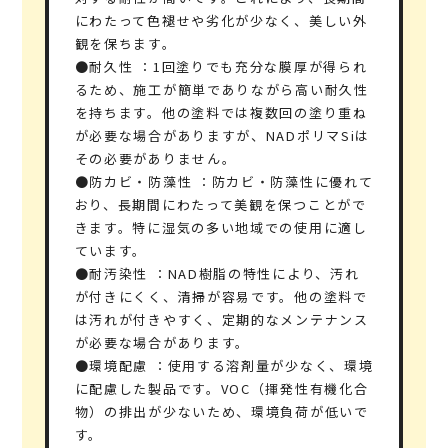
にわたって色褪せや劣化が少なく、美しい外
観を保ちます。
●耐久性
：1回塗りでも充分な膜厚が得られ
るため、施工が簡単でありながら高い耐久性
を持ちます。他の塗料では複数回の塗り重ね
が必要な場合がありますが、NADポリマSiは
その必要がありません。
●防カビ・防藻性
：防カビ・防藻性に優れて
おり、長期間にわたって美観を保つことがで
きます。特に湿気の多い地域での使用に適し
ています。
●耐汚染性
：NAD樹脂の特性により、汚れ
が付きにくく、清掃が容易です。他の塗料で
は汚れが付きやすく、定期的なメンテナンス
が必要な場合があります。
●環境配慮
：使用する溶剤量が少なく、環境
に配慮した製品です。VOC（揮発性有機化合
物）の排出が少ないため、環境負荷が低いで
す。