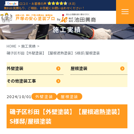
口コミ・お客様の声
(4.8)
無料お見積もり、ご相談、お気軽にお問い合わせください！
創業1971年、横浜・戸塚の外壁塗装・屋根塗装
戸塚の安心塗装プロ
施工実績
HOME
施工実績
磯子区杉田【外壁塗装】【屋根遮熱塗装】S様邸/屋根塗装
外壁塗装
屋根塗装
その他塗装工事
2024/10/01
外壁塗装
屋根塗装
磯子区杉田【外壁塗装】【屋根遮熱塗装】
S様邸/屋根塗装